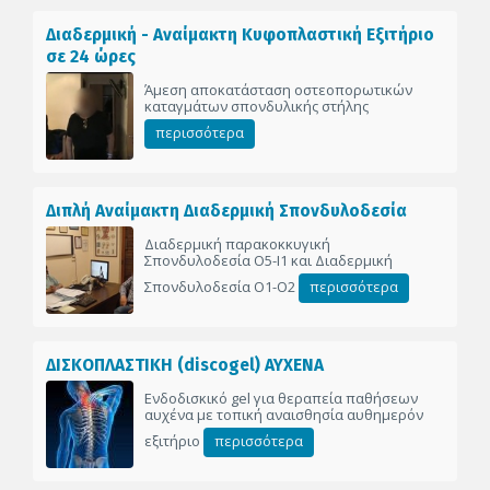
Διαδερμική - Αναίμακτη Κυφοπλαστική Εξιτήριο
σε 24 ώρες
Άμεση αποκατάσταση οστεοπορωτικών
καταγμάτων σπονδυλικής στήλης
περισσότερα
Διπλή Αναίμακτη Διαδερμική Σπονδυλοδεσία
Διαδερμική παρακοκκυγική
Σπονδυλοδεσία Ο5-Ι1 και Διαδερμική
Σπονδυλοδεσία Ο1-Ο2
περισσότερα
ΔΙΣΚΟΠΛΑΣΤΙΚΗ (discogel) ΑΥΧΕΝΑ
Ενδοδισκικό gel για θεραπεία παθήσεων
αυχένα με τοπική αναισθησία αυθημερόν
εξιτήριο
περισσότερα