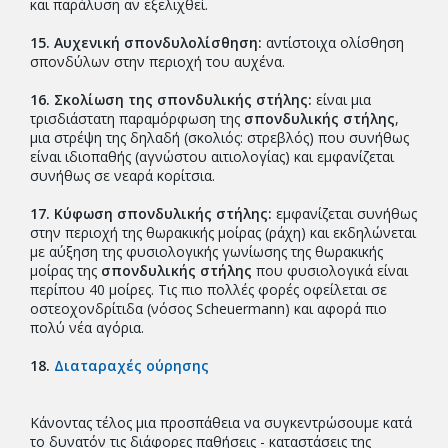
και παράλυση αν εξελιχθεί.
15. Αυχενική σπονδυλολίσθηση:
αντίστοιχα ολίσθηση
σπονδύλων στην περιοχή του αυχένα.
16. Σκολίωση της σπονδυλικής στήλης:
είναι μια
τρισδιάστατη παραμόρφωση της
σπονδυλικής στήλης
,
μια στρέψη της δηλαδή (σκολιός: στρεβλός) που συνήθως
είναι ιδιοπαθής (αγνώστου αιτιολογίας) και εμφανίζεται
συνήθως σε νεαρά κορίτσια.
17. Κύφωση σπονδυλικής στήλης:
εμφανίζεται συνήθως
στην περιοχή της θωρακικής μοίρας (ράχη) και εκδηλώνεται
με αύξηση της φυσιολογικής γωνίωσης της θωρακικής
μοίρας της
σπονδυλικής στήλης
που φυσιολογικά είναι
περίπου 40 μοίρες. Τις πιο πολλές φορές οφείλεται σε
οστεοχονδρίτιδα (νόσος Scheuermann) και αφορά πιο
πολύ νέα αγόρια.
18.
Διαταραχές ούρησης
Κάνοντας τέλος μια προσπάθεια να συγκεντρώσουμε κατά
το δυνατόν τις διάφορες παθήσεις - καταστάσεις της