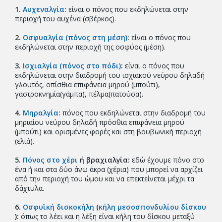
1.
Αυχεναλγία
:
είναι ο πόνος που εκδηλώνεται στην
περιοχή του αυχένα (σβέρκος).
2.
Oσφυαλγία (πόνος στη μέση)
:
είναι ο πόνος που
εκδηλώνεται στην περιοχή της οσφύος (μέση).
3.
Iσχιαλγία (πόνος στο πόδι)
:
είναι ο πόνος που
εκδηλώνεται στην διαδρομή του ισχιακού νεύρου δηλαδή
γλουτός, οπίσθια επιφάνεια μηρού (μπούτι),
γαστροκνημία(γάμπα), πέλμα(πατούσα).
4.
Μηραλγία
:
πόνος που εκδηλώνεται στην διαδρομή του
μηριαίου νεύρου δηλαδή πρόσθια επιφάνεια μηρού
(μπούτι) και ορισμένες φορές και στη βουβωνική περιοχή
(ελιά).
5.
Πόνος στο χέρι
ή βραχιαλγία:
εδώ έχουμε πόνο στο
ένα ή και στα δύο άνω άκρα (χέρια) που μπορεί να αρχίζει
από την περιοχή του ώμου και να επεκτείνεται μέχρι τα
δάχτυλα.
6.
Οσφυϊκή δισκοκήλη
(
κήλη μεσοσπονδυλίου δίσκου
):
όπως το λέει και η λέξη είναι κήλη του δίσκου μεταξύ