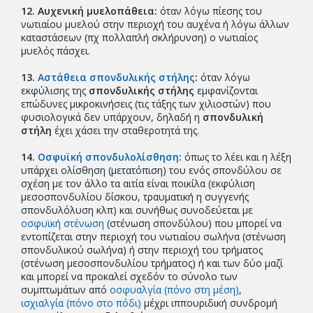
12. Aυχενική μυελοπάθεια:
όταν λόγω πίεσης του
νωτιαίου μυελού στην περιοχή του αυχένα ή λόγω άλλων
καταστάσεων (πχ πολλαπλή σκλήρυνση) ο νωτιαίος
μυελός πάσχει.
13.
Αστάθεια σπονδυλικής στήλης
:
όταν λόγω
εκφύλισης της
σπονδυλικής στήλης
εμφανίζονται
επώδυνες μικροκινήσεις (τις τάξης των χιλιοστών) που
φυσιολογικά δεν υπάρχουν, δηλαδή η
σπονδυλική
στήλη
έχει χάσει την σταθεροτητά της.
14.
Οσφυϊκή σπονδυλολίσθηση
:
όπως το λέει και η λέξη
υπάρχει ολίσθηση (μετατόπιση) του ενός σπονδύλου σε
σχέση με τον άλλο τα αιτία είναι ποικίλα (εκφύλιση
μεσοσπονδυλίου δίσκου, τραυματική η συγγενής
σπονδυλόλυση κλπ) και συνήθως συνοδεύεται με
οσφυϊκή στένωση
(στένωση σπονδύλου) που μπορεί να
εντοπίζεται στην περιοχή του νωτιαίου σωλήνα (στένωση
σπονδυλικού σωλήνα) ή στην περιοχή του τρήματος
(στένωση μεσοσπονδυλίου τρήματος) ή και των δύο μαζί
και μπορεί να προκαλεί σχεδόν το σύνολο των
συμπτωμάτων από
οσφυαλγία (πόνο στη μέση)
,
ισχιαλγία (πόνο στο πόδι)
μέχρι ιππουριδική συνδρομή