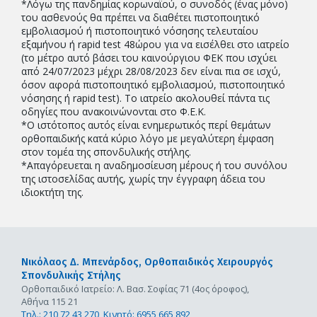
*Λόγω της πανδημίας κορωναϊού, ο συνοδός (ένας μόνο)
του ασθενούς θα πρέπει να διαθέτει πιστοποιητικό
εμβολιασμού ή πιστοποιητικό νόσησης τελευταίου
εξαμήνου ή rapid test 48ώρου για να εισέλθει στο ιατρείο
(το μέτρο αυτό βάσει του καινούργιου ΦΕΚ που ισχύει
από 24/07/2023 μέχρι 28/08/2023 δεν είναι πια σε ισχύ,
όσον αφορά πιστοποιητικό εμβολιασμού, πιστοποιητικό
νόσησης ή rapid test). Το ιατρείο ακολουθεί πάντα τις
οδηγίες που ανακοινώνονται στο Φ.Ε.Κ.
*Ο ιστότοπος αυτός είναι ενημερωτικός περί θεμάτων
ορθοπαιδικής κατά κύριο λόγο με μεγαλύτερη έμφαση
στον τομέα της σπονδυλικής στήλης.
*Απαγόρευεται η αναδημοσίευση μέρους ή του συνόλου
της ιστοσελίδας αυτής, χωρίς την έγγραφη άδεια του
ιδιοκτήτη της.
Νικόλαος Δ. Μπενάρδος,
Ορθοπαιδικός Χειρουργός
Σπονδυλικής Στήλης
Ορθοπαιδικό Ιατρείο: Λ. Βασ. Σοφίας 71 (4ος όροφος),
Αθήνα 115 21
Τηλ.: 210 72 43 270,
Κινητό: 6955 665 892,