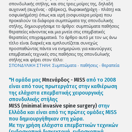
σπονδυλικής στήλης, και στις τρεις μοίρες της, δηλαδή
αυχενική (αυχένας - σβέρκος), θωρακική(ράχη - πλάτη) και
οσφυϊκή(μέση) όπως και ιερή (οσφυοϊερα μοίρα) που
προκαλούν τα διάφορα συμπτώματα της σπονδυλικής
στήλης, δημιουργήσαμε το άρθρο: συμπτώματα παθήσεις
θεραπείες κάνοντας και μια μνεία στις επεμβατικές
θεραπείες επιγραμματικά. Το άρθρο αυτό με τον ως άνω
τίτλο είναι διαρκές και εμπλουτίζεται συνεχώς
προσπαθώντας πάντα να ενημερώνει για καινούργιες
επεμβατικές τεχνικές στις παθήσεις της σπονδυλικής
στήλης και φέρει στον τίτλο:
ΣΠΟΝΔΥΛΙΚΗ ΣΤΗΛΗ: Συμπτώματα - παθήσεις - θεραπεία
"Η ομάδα μας
Μπενάρδος - MISS
από το 2008
είναι από τους πρωτεργάτες στην καθιέρωση
της ελάχιστα επεμβατικής χειρουργικής
σπονδυλικής στήλης
MISS (minimal invasive spine surgery)
στην
Ελλάδα και είναι από τις πρώτες ομάδες MISS
που δημιουργήθηκαν στη χώρα.
Με την χρήση ελάχιστα επεμβατικών τεχνικών
(ενδοσκοπική δισκεκτομή, ενδοσκοπικά