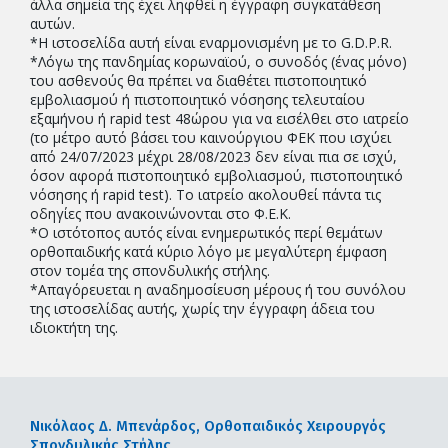
άλλα σημεία της έχει ληφθεί η έγγραφη συγκατάθεση
αυτών.
*Η ιστοσελίδα αυτή είναι εναρμονισμένη με το G.D.P.R.
*Λόγω της πανδημίας κορωναϊού, ο συνοδός (ένας μόνο)
του ασθενούς θα πρέπει να διαθέτει πιστοποιητικό
εμβολιασμού ή πιστοποιητικό νόσησης τελευταίου
εξαμήνου ή rapid test 48ώρου για να εισέλθει στο ιατρείο
(το μέτρο αυτό βάσει του καινούργιου ΦΕΚ που ισχύει
από 24/07/2023 μέχρι 28/08/2023 δεν είναι πια σε ισχύ,
όσον αφορά πιστοποιητικό εμβολιασμού, πιστοποιητικό
νόσησης ή rapid test). Το ιατρείο ακολουθεί πάντα τις
οδηγίες που ανακοινώνονται στο Φ.Ε.Κ.
*Ο ιστότοπος αυτός είναι ενημερωτικός περί θεμάτων
ορθοπαιδικής κατά κύριο λόγο με μεγαλύτερη έμφαση
στον τομέα της σπονδυλικής στήλης.
*Απαγόρευεται η αναδημοσίευση μέρους ή του συνόλου
της ιστοσελίδας αυτής, χωρίς την έγγραφη άδεια του
ιδιοκτήτη της.
Νικόλαος Δ. Μπενάρδος,
Ορθοπαιδικός Χειρουργός
Σπονδυλικής Στήλης