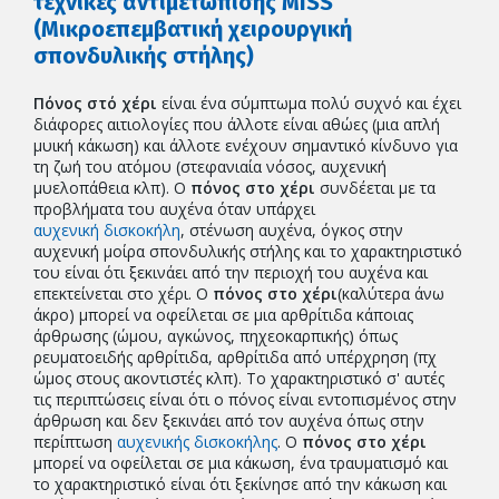
τεχνικές αντιμετώπισης MISS
(Μικροεπεμβατική χειρουργική
σπονδυλικής στήλης)
Πόνος στό χέρι
είναι ένα σύμπτωμα πολύ συχνό και έχει
διάφορες αιτιολογίες που άλλοτε είναι αθώες (μια απλή
μυική κάκωση) και άλλοτε ενέχουν σημαντικό κίνδυνο για
τη ζωή του ατόμου (στεφανιαία νόσος, αυχενική
μυελοπάθεια κλπ). Ο
πόνος στο χέρι
συνδέεται με τα
προβλήματα του αυχένα όταν υπάρχει
αυχενική δισκοκήλη
, στένωση αυχένα, όγκος στην
αυχενική μοίρα σπονδυλικής στήλης και το χαρακτηριστικό
του είναι ότι ξεκινάει από την περιοχή του αυχένα και
επεκτείνεται στο χέρι. Ο
πόνος στο χέρι
(καλύτερα άνω
άκρο) μπορεί να οφείλεται σε μια αρθρίτιδα κάποιας
άρθρωσης (ώμου, αγκώνος, πηχεοκαρπικής) όπως
ρευματοειδής αρθρίτιδα, αρθρίτιδα από υπέρχρηση (πχ
ώμος στους ακοντιστές κλπ). Το χαρακτηριστικό σ' αυτές
τις περιπτώσεις είναι ότι ο πόνος είναι εντοπισμένος στην
άρθρωση και δεν ξεκινάει από τον αυχένα όπως στην
περίπτωση
αυχενικής δισκοκήλης
. Ο
πόνος στο χέρι
μπορεί να οφείλεται σε μια κάκωση, ένα τραυματισμό και
το χαρακτηριστικό είναι ότι ξεκίνησε από την κάκωση και