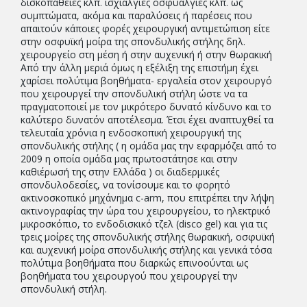
δισκοπάθειες κλπ. ισχιαλγίες οσφυαλγίες κλπ. ως
συμπτώματα, ακόμα και παραλύσεις ή παρέσεις που
απαιτούν κάποιες φορές χειρουργική αντιμετώπιση είτε
στην οσφυϊκή μοίρα της σπονδυλικής στήλης δηλ.
χειρουργείο στη μέση ή στην αυχενική ή στην θωρακική
Από την άλλη μεριά όμως η εξέλιξη της επιστήμη έχει
χαρίσει πολύτιμα βοηθήματα- εργαλεία στον χειρουργό
που χειρουργεί την σπονδυλική στήλη ώστε να τα
πραγματοποιεί με τον μικρότερο δυνατό κίνδυνο και το
καλύτερο δυνατόν αποτέλεσμα. Έτσι έχει αναπτυχθεί τα
τελευταία χρόνια η ενδοσκοπική χειρουργική της
σπονδυλικής στήλης ( η ομάδα μας την εφαρμόζει από το
2009 η οποία ομάδα μας πρωτοστάτησε και στην
καθιέρωσή της στην Ελλάδα ) οι διαδερμικές
σπονδυλοδεσίες, να τονίσουμε και το φορητό
ακτινοσκοπικό μηχάνημα c-arm, που επιτρέπει την λήψη
ακτινογραφίας την ώρα του χειρουργείου, το ηλεκτρικό
μικροσκόπιο, το ενδοδισκικό τζελ (disco gel) και για τις
τρεις μοίρες της σπονδυλικής στήλης θωρακική, οσφυϊκή
και αυχενική μοίρα σπονδυλικής στήλης και γενικά τόσα
πολύτιμα βοηθήματα που διαρκώς επινοούνται ως
βοηθήματα του χειρουργού που χειρουργεί την
σπονδυλική στήλη.