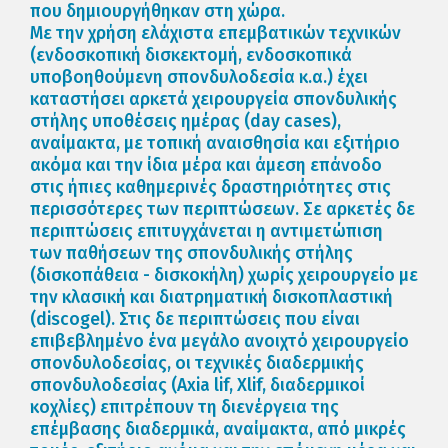
που δημιουργήθηκαν στη χώρα.
Με την χρήση ελάχιστα επεμβατικών τεχνικών
(ενδοσκοπική δισκεκτομή, ενδοσκοπικά
υποβοηθούμενη σπονδυλοδεσία κ.α.) έχει
καταστήσει αρκετά χειρουργεία σπονδυλικής
στήλης υποθέσεις ημέρας (day cases),
αναίμακτα, με τοπική αναισθησία και εξιτήριο
ακόμα και την ίδια μέρα και άμεση επάνοδο
στις ήπιες καθημερινές δραστηριότητες στις
περισσότερες των περιπτώσεων. Σε αρκετές δε
περιπτώσεις επιτυγχάνεται η αντιμετώπιση
των παθήσεων της σπονδυλικής στήλης
(δισκοπάθεια - δισκοκήλη) χωρίς χειρουργείο με
την κλασική και διατρηματική δισκοπλαστική
(discogel). Στις δε περιπτώσεις που είναι
επιβεβλημένο ένα μεγάλο ανοιχτό χειρουργείο
σπονδυλοδεσίας, οι τεχνικές διαδερμικής
σπονδυλοδεσίας (Axia lif, Xlif, διαδερμικοί
κοχλίες) επιτρέπουν τη διενέργεια της
επέμβασης διαδερμικά, αναίμακτα, από μικρές