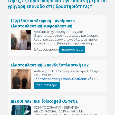
τομές, εξιτήριο ακόμα και την επόμενη μέρα και
γρήγορη επάνοδο στις δραστηριότητες."
(29/1/18): Διαδερμική - Αναίμακτη
Ελαστοπλαστική-Κυφοπλαστική
Αναίμακτη χειρουργική τεχνική
Θεραπείας, οστεοπορωτικών κατά κύριο
λόγο, καταγμάτων σπονδύλων, με χρήση
εμφυτεύσιμης βιοσυμβατής σιλικόνης
(ελαστομερούς)
περισσότερα
Ελαστοπλαστική-Σπονδυλοπλαστική Θ12
Ασθενής Τ.Π., 77 ετών με κάταγμα Θ12 πριν
και μετά την
Ελαστοπλαστική-Σπονδυλοπλαστική
Θ12
περισσότερα
ΔΙΣΚΟΠΛΑΣΤΙΚΗ (discogel) ΟΣΦΥΟΣ
(ΟΣΦΥΟΙΣΧΙΑΛΓΙΑ) - ΘΕΡΑΠΕΙΑ
ΔΙΣΚΟΠΑΘΕΙΑΣ, ΔΙΣΚΟΚΗΛΗΣ ΜΕ
ΕΝΔΟΔΙΣΚΙΚΟ GEL ΠΟΥ ΤΟΠΟΘΕΤΕΙΤΑΙ ΜΕ