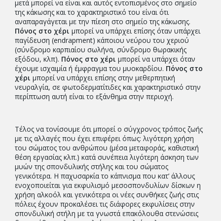
μετά μπορεί να είναι και αυτός εντοπισμένος στο σημείο
της κάκωσης και το χαρακτηριστικό του είναι ότι
αναπαραγάγεται με την πίεση στο σημείο της κάκωσης.
Πόνος στο χέρι
μπορεί να υπάρχει επίσης όταν υπάρχει
παγίδευση (endrapment) κάποιου νεύρου του χεριού
(σύνδρομο καρπιαίου σωλήνα, σύνδρομο θωρακικής
εξόδου, κλπ).
Πόνος στο χέρι
μπορεί να υπάρχει όταν
έχουμε ισχαιμία ή έμφραγμα του μυοκαρδίου.
Πόνος στο
χέρι
μπορεί να υπάρχει επίσης στην μεθερπητική
νευραλγία, σε φωτοδερματίτιδες και χαρακτηριστικό στην
περίπτωση αυτή είναι το εξάνθημα στην περιοχή.
Τέλος να τονίσουμε ότι μπορεί ο σύγχρονος τρόπος ζωής
με τις αλλαγές που έχει επιφέρει όπως: λιγότερη χρήση
του σώματος του ανθρώπου (μέσα μεταφοράς, καθιστική
θέση εργασίας κλπ.) κατά συνέπεια λιγότερη άσκηση των
μυών της σπονδυλικής στήλης και του σώματος
γενικότερα. Η παχυσαρκία το κάπνισμα που κατ’ άλλους
ενοχοποιείται για εκφυλισμό μεσοσπονδυλίων δίσκων η
χρήση αλκοόλ και γενικότερα οι νέες συνθήκες ζωής στις
πόλεις έχουν προκαλέσει τις διάφορες εκφυλίσεις στην
σπονδυλική στήλη με τα γνωστά επακόλουθα στενώσεις