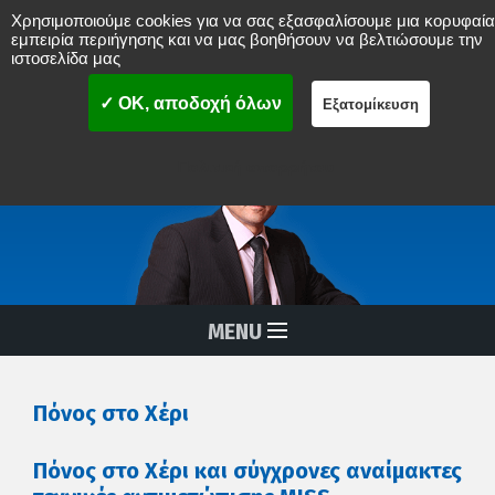
Χρησιμοποιούμε cookies για να σας εξασφαλίσουμε μια κορυφαία
Νικόλαος Δ. Μπενάρδος
εμπειρία περιήγησης και να μας βοηθήσουν να βελτιώσουμε την
ιστοσελίδα μας
ΟΡΘΟΠAIΔΙΚΟΣ ΧΕΙΡΟΥΡΓΟΣ
ΣΠΟΝΔΥΛΙΚΗΣ ΣΤΗΛΗΣ
MISS
(Ελάχιστα επεμβατική χειρουργική σπονδυλικής στήλης)
✓ OK, αποδοχή όλων
Εξατομίκευση
Διαδερμικές Αναίμακτες Επεμβάσεις Σπονδυλικής Στήλης
Πολιτική απορρήτου
MENU
Πόνος στο Χέρι
Πόνος στο Χέρι και σύγχρονες αναίμακτες