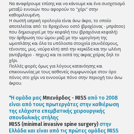
Να αναφέρουμε επίσης και να κάνουμε και ένα συσχετισμό
μεταξύ εννοιών που αφορούν το "χέρι" στην
καθομιλουμένη.
Η σωστή ιατρική ορολογία είναι άνω άκρο, το οποίο
αποτελείται από: το Βραχιόνιο οστό (βραχίονας - μπράτσο)
που δημιουργεί με την κεφαλή του (βραχιόνια κεφαλή)
την άρθρωση του ώμου μαζί με την ωμογληνη της
ωμοπλάτης και όλα τα υπόλοιπα στοιχεία (συνδέσμους,
τένοντες, μυς, νεύρα κλπ) από την κερκίδα και την ωλένη
(αντιβράχιο - πηχυς) και τα οστά της ακρας χείρας δηλ το
χέρι.
Πολλές φορές όμως για λόγους κατανόησης και
επικοινωνίας με τους ασθενείς συμφωνούμε στον όρο
πόνος στο χέρι να εννοούμε πόνο στην περιοχή του άνω
άκρου.
"Η ομάδα μας
Μπενάρδος - MISS
από το 2008
είναι από τους πρωτεργάτες στην καθιέρωση
της ελάχιστα επεμβατικής χειρουργικής
σπονδυλικής στήλης
MISS (minimal invasive spine surgery)
στην
Ελλάδα και είναι από τις πρώτες ομάδες MISS