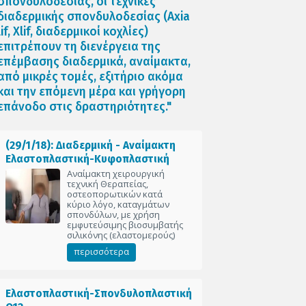
σπονδυλοδεσίας, οι τεχνικές
διαδερμικής σπονδυλοδεσίας (Axia
lif, Xlif, διαδερμικοί κοχλίες)
επιτρέπουν τη διενέργεια της
επέμβασης διαδερμικά, αναίμακτα,
από μικρές τομές, εξιτήριο ακόμα
και την επόμενη μέρα και γρήγορη
επάνοδο στις δραστηριότητες."
(29/1/18): Διαδερμική - Αναίμακτη
Ελαστοπλαστική-Κυφοπλαστική
Αναίμακτη χειρουργική
τεχνική Θεραπείας,
οστεοπορωτικών κατά
κύριο λόγο, καταγμάτων
σπονδύλων, με χρήση
εμφυτεύσιμης βιοσυμβατής
σιλικόνης (ελαστομερούς)
περισσότερα
Ελαστοπλαστική-Σπονδυλοπλαστική