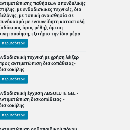
αντιμετώπισης παθήσεων σπονδυλικής
στήλης, με ενδοδισκικές τεχνικές, δια
βελόνης, με τοπική αναισθησία σε
συνδυασμό με ενσυνείδητη καταστολή
(αδόκιμος όρος μέθη), άμεση
κινητοποίηση, εξιτήριο την ίδια μέρα
περισσότερα
Ενδοδισκική τεχνική με χρήση λέιζερ
προς αντιμετώπιση δισκοπάθειας-
δισκοκήλης
περισσότερα
Ενδοδισκική έγχυση ABSOLUTE GEL -
Αντιμετώπιση δισκοπάθειας -
δισκοκήλης
περισσότερα
Αντιμετώπιση ορθοπαιδικού πόνου