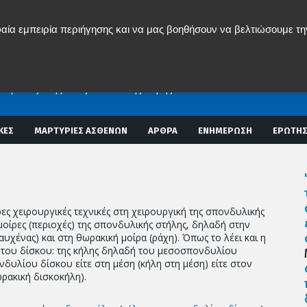
αία εμπειρία περιήγησης και να μας βοηθήσουν να βελτιώσουμε τη
ος Δ. Μπενάρδος
ΟΣ ΧΕΙΡΟΥΡΓΟΣ
Πολιτική απορρήτου
Σ ΣΤΗΛΗΣ
εμβατική χειρουργική σπονδυλικής στήλης)
Αναίμακτες Επεμβάσεις Σπονδυλικής Στήλης
ΚΕΣ
ΜΑΡΤΥΡΙΕΣ ΑΣΘΕΝΩΝ
ΑΡΘΡΑ
ΕΝΗΜΕΡΩΣΗ
ΕΡΩΤΗΣ
ρες χειρουργικές τεχνικές στη χειρουργική της σπονδυλικής
 μοίρες (περιοχές) της σπονδυλικής στήλης, δηλαδή στην
αυχένας) και στη θωρακική μοίρα (ράχη). Όπως το λέει και η
του δίσκου: της κήλης δηλαδή του μεσοσπονδυλίου
νδυλίου δίσκου είτε στη μέση (κήλη στη μέση) είτε στον
ωρακική δισκοκήλη).