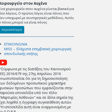
Χειρουργείο στον Αυχένα
Ένα χειρουργείο στον αυχένα γίνεται βασικά για
δύο λόγους. Ο πρώτος λόγος είναι πόνος που
δεν υποχωρεί με συντηρητικές μεθόδους. Αυτός
ο πόνος μπορεί να είναι πόνος
περισσότερα
ΕΠΙΚΟΙΝΩΝΙΑ
MISS – Ελάχιστα επεμβατική χειρουργική
σπονδυλικής στήλης
*Σύμφωνα με τις διατάξεις του Κανονισμού
(EE) 2016/679 της 27ης Απριλίου 2016
γνωστοποιείται ότι για τη δημοσιοποίηση
των δεδομένων προσωπικού χαρακτήρα
φυσικών προσώπων που εμφανίζονται στην
παρούσα ιστοσελίδα υπό τον τίτλο
"Μαρτυρίες Ασθενών" και σε άλλα σημεία της
έχει ληφθεί η έγγραφη συγκατάθεση αυτών.
*Η ιστοσελίδα αυτή είναι εναρμονισμένη με
το G.D.P.R.