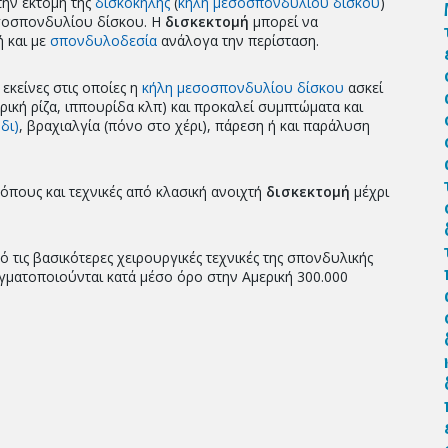
ην εκτομή της
δισκοκήλης
(
κήλη μεσοσπονδυλίου δίσκου
)
εσοσπονδυλίου δίσκου. Η
δισκεκτομή
μπορεί να
ή και με
σπονδυλοδεσία
ανάλογα την περίσταση.
 εκείνες στις οποίες η
κήλη μεσοσπονδυλίου δίσκου
ασκεί
ρική ρίζα, ιππουρίδα κλπ) και προκαλεί συμπτώματα και
δι)
, βραχιαλγία (πόνο στο χέρι), πάρεση ή και παράλυση
όπους και τεχνικές από κλασική ανοιχτή
δισκεκτομή
μέχρι
τις βασικότερες χειρουργικές τεχνικές της σπονδυλικής
αγματοποιούνται κατά μέσο όρο στην Αμερική 300.000