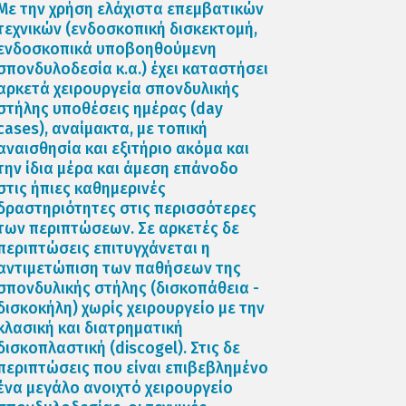
Με την χρήση ελάχιστα επεμβατικών
τεχνικών (ενδοσκοπική δισκεκτομή,
ενδοσκοπικά υποβοηθούμενη
σπονδυλοδεσία κ.α.) έχει καταστήσει
αρκετά χειρουργεία σπονδυλικής
στήλης υποθέσεις ημέρας (day
cases), αναίμακτα, με τοπική
αναισθησία και εξιτήριο ακόμα και
την ίδια μέρα και άμεση επάνοδο
στις ήπιες καθημερινές
δραστηριότητες στις περισσότερες
των περιπτώσεων. Σε αρκετές δε
περιπτώσεις επιτυγχάνεται η
αντιμετώπιση των παθήσεων της
σπονδυλικής στήλης (δισκοπάθεια -
δισκοκήλη) χωρίς χειρουργείο με την
κλασική και διατρηματική
δισκοπλαστική (discogel). Στις δε
περιπτώσεις που είναι επιβεβλημένο
ένα μεγάλο ανοιχτό χειρουργείο