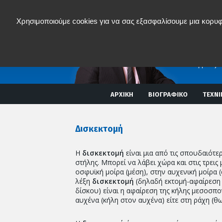
Χρησιμοποιούμε cookies για να σας εξασφαλίσουμε μια κορυφ
Νικόλα
ΟΡΘΟΠAIΔΙΚ
ΣΠΟΝΔΥΛΙΚΗ
MISS
(Ελάχιστα επ
Διαδερμικές 
ΑΡΧΙΚΗ
ΒΙΟΓΡΑΦΙΚΟ
ΤΕΧΝΙ
Δισκεκτομή
Η
δισκεκτομή
είναι μια από τις σπουδαιότε
στήλης. Μπορεί να λάβει χώρα και στις τρεις
οσφυϊκή μοίρα (μέση), στην αυχενική μοίρα (
λέξη
δισκεκτομή
(δηλαδή εκτομή-αφαίρεση 
δίσκου) είναι η αφαίρεση της κήλης μεσοσπο
αυχένα (κήλη στον αυχένα) είτε στη ράχη (θ