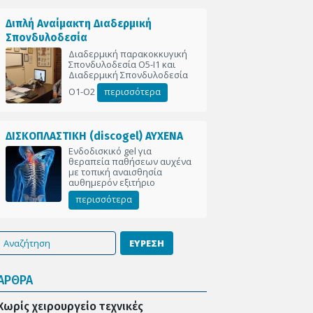
Διπλή Αναίμακτη Διαδερμική
Σπονδυλοδεσία
Διαδερμική παρακοκκυγική
Σπονδυλοδεσία Ο5-Ι1 και
Διαδερμική Σπονδυλοδεσία
Ο1-Ο2
περισσότερα
ΔΙΣΚΟΠΛΑΣΤΙΚΗ (discogel) ΑΥΧΕΝΑ
Ενδοδισκικό gel για
θεραπεία παθήσεων αυχένα
με τοπική αναισθησία
αυθημερόν εξιτήριο
περισσότερα
ΕΥΡΕΣΗ
ΑΡΘΡΑ
Χωρίς χειρουργείο τεχνικές