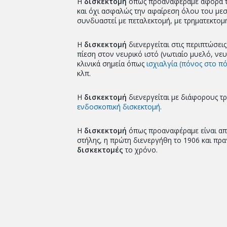
Η
δισκεκτομή
όπως προαναφέραμε αφορά τ
και όχι ασφαλώς την αφαίρεση όλου του μ
συνδυαστεί με πεταλεκτομή, με τρηματεκτομ
Η
δισκεκτομή
διενεργείται στις περιπτώσεις
πίεση στον νευρικό ιστό (νωτιαίο μυελό, νευ
κλινικά σημεία όπως
ισχιαλγία (πόνος στο πό
κλπ.
Η
δισκεκτομή
διενεργείται με διάφορους τρ
ενδοσκοπική δισκεκτομή
.
Η
δισκεκτομή
όπως προαναφέραμε είναι από 
στήλης, η πρώτη διενεργήθη το 1906 και πρ
δισκεκτομές
το χρόνο.