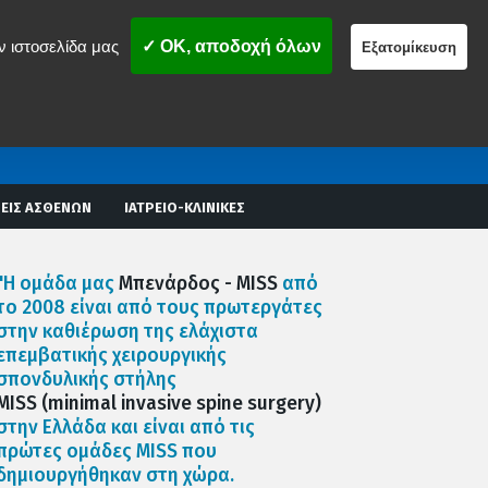
ν ιστοσελίδα μας
✓ OK, αποδοχή όλων
Εξατομίκευση
ΕΙΣ ΑΣΘΕΝΩΝ
ΙΑΤΡΕΙΟ-ΚΛΙΝΙΚΕΣ
"Η ομάδα μας
Μπενάρδος - MISS
από
το 2008 είναι από τους πρωτεργάτες
στην καθιέρωση της ελάχιστα
επεμβατικής χειρουργικής
σπονδυλικής στήλης
MISS (minimal invasive spine surgery)
στην Ελλάδα και είναι από τις
πρώτες ομάδες MISS που
δημιουργήθηκαν στη χώρα.