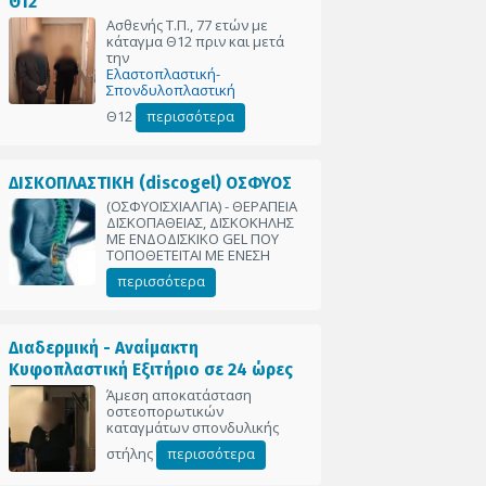
Θ12
Ασθενής Τ.Π., 77 ετών με
κάταγμα Θ12 πριν και μετά
την
Ελαστοπλαστική-
Σπονδυλοπλαστική
Θ12
περισσότερα
ΔΙΣΚΟΠΛΑΣΤΙΚΗ (discogel) ΟΣΦΥΟΣ
(ΟΣΦΥΟΙΣΧΙΑΛΓΙΑ) - ΘΕΡΑΠΕΙΑ
ΔΙΣΚΟΠΑΘΕΙΑΣ, ΔΙΣΚΟΚΗΛΗΣ
ΜΕ ΕΝΔΟΔΙΣΚΙΚΟ GEL ΠΟΥ
ΤΟΠΟΘΕΤΕΙΤΑΙ ΜΕ ΕΝΕΣΗ
περισσότερα
Διαδερμική - Αναίμακτη
Κυφοπλαστική Εξιτήριο σε 24 ώρες
Άμεση αποκατάσταση
οστεοπορωτικών
καταγμάτων σπονδυλικής
στήλης
περισσότερα