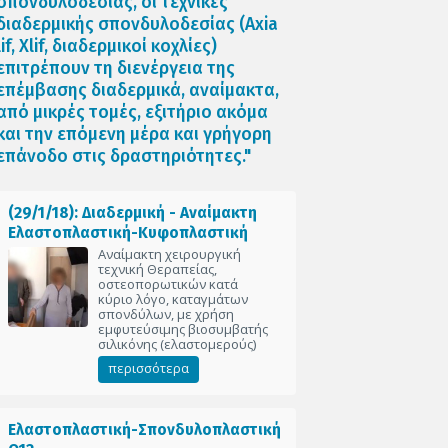
σπονδυλοδεσίας, οι τεχνικές
διαδερμικής σπονδυλοδεσίας (Axia
lif, Xlif, διαδερμικοί κοχλίες)
επιτρέπουν τη διενέργεια της
επέμβασης διαδερμικά, αναίμακτα,
από μικρές τομές, εξιτήριο ακόμα
και την επόμενη μέρα και γρήγορη
επάνοδο στις δραστηριότητες."
(29/1/18): Διαδερμική - Αναίμακτη
Ελαστοπλαστική-Κυφοπλαστική
Αναίμακτη χειρουργική
τεχνική Θεραπείας,
οστεοπορωτικών κατά
κύριο λόγο, καταγμάτων
σπονδύλων, με χρήση
εμφυτεύσιμης βιοσυμβατής
σιλικόνης (ελαστομερούς)
περισσότερα
Ελαστοπλαστική-Σπονδυλοπλαστική