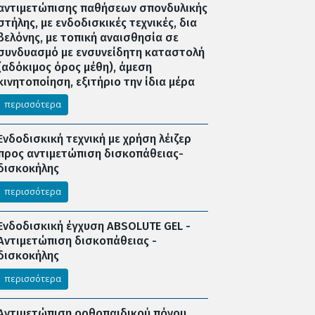
αντιμετώπισης παθήσεων σπονδυλικής
στήλης, με ενδοδισκικές τεχνικές, δια
βελόνης, με τοπική αναισθησία σε
συνδυασμό με ενσυνείδητη καταστολή
(αδόκιμος όρος μέθη), άμεση
κινητοποίηση, εξιτήριο την ίδια μέρα
περισσότερα
Ενδοδισκική τεχνική με χρήση λέιζερ
προς αντιμετώπιση δισκοπάθειας-
δισκοκήλης
περισσότερα
Ενδοδισκική έγχυση ABSOLUTE GEL -
Αντιμετώπιση δισκοπάθειας -
δισκοκήλης
περισσότερα
Αντιμετώπιση ορθοπαιδικού πόνου