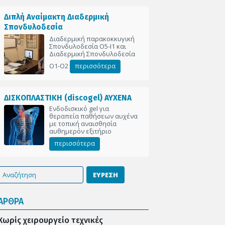
Διπλή Αναίμακτη Διαδερμική
Σπονδυλοδεσία
Διαδερμική παρακοκκυγική
Σπονδυλοδεσία Ο5-Ι1 και
Διαδερμική Σπονδυλοδεσία
Ο1-Ο2
περισσότερα
ΔΙΣΚΟΠΛΑΣΤΙΚΗ (discogel) ΑΥΧΕΝΑ
Ενδοδισκικό gel για
θεραπεία παθήσεων αυχένα
με τοπική αναισθησία
αυθημερόν εξιτήριο
περισσότερα
ΕΥΡΕΣΗ
ΑΡΘΡΑ
Χωρίς χειρουργείο τεχνικές