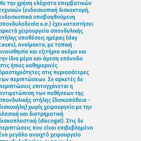
Με την χρήση ελάχιστα επεμβατικών
τεχνικών (ενδοσκοπική δισκεκτομή,
ενδοσκοπικά υποβοηθούμενη
σπονδυλοδεσία κ.α.) έχει καταστήσει
αρκετά χειρουργεία σπονδυλικής
στήλης υποθέσεις ημέρας (day
cases), αναίμακτα, με τοπική
αναισθησία και εξιτήριο ακόμα και
την ίδια μέρα και άμεση επάνοδο
στις ήπιες καθημερινές
δραστηριότητες στις περισσότερες
των περιπτώσεων. Σε αρκετές δε
περιπτώσεις επιτυγχάνεται η
αντιμετώπιση των παθήσεων της
σπονδυλικής στήλης (δισκοπάθεια -
δισκοκήλη) χωρίς χειρουργείο με την
κλασική και διατρηματική
δισκοπλαστική (discogel). Στις δε
περιπτώσεις που είναι επιβεβλημένο
ένα μεγάλο ανοιχτό χειρουργείο