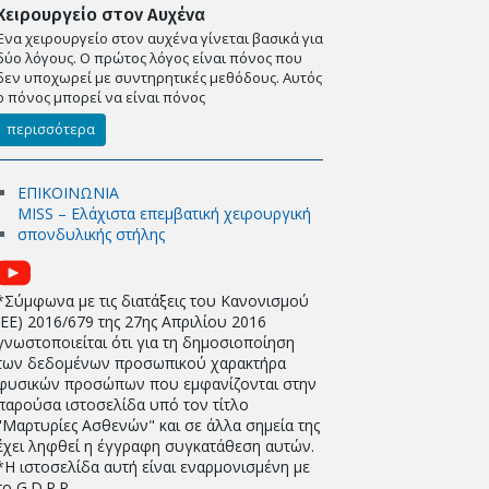
Χειρουργείο στον Αυχένα
Ένα χειρουργείο στον αυχένα γίνεται βασικά για
δύο λόγους. Ο πρώτος λόγος είναι πόνος που
δεν υποχωρεί με συντηρητικές μεθόδους. Αυτός
ο πόνος μπορεί να είναι πόνος
περισσότερα
ΕΠΙΚΟΙΝΩΝΙΑ
MISS – Ελάχιστα επεμβατική χειρουργική
σπονδυλικής στήλης
*Σύμφωνα με τις διατάξεις του Κανονισμού
(EE) 2016/679 της 27ης Απριλίου 2016
γνωστοποιείται ότι για τη δημοσιοποίηση
των δεδομένων προσωπικού χαρακτήρα
φυσικών προσώπων που εμφανίζονται στην
παρούσα ιστοσελίδα υπό τον τίτλο
"Μαρτυρίες Ασθενών" και σε άλλα σημεία της
έχει ληφθεί η έγγραφη συγκατάθεση αυτών.
*Η ιστοσελίδα αυτή είναι εναρμονισμένη με
το G.D.P.R.