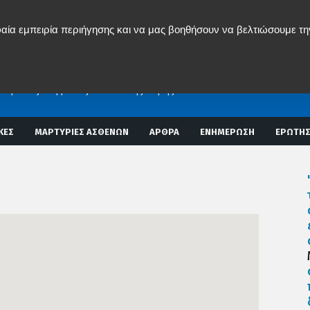
αία εμπειρία περιήγησης και να μας βοηθήσουν να βελτιώσουμε τη
ος Δ. Μπενάρδος
ΟΣ ΧΕΙΡΟΥΡΓΟΣ
Πολιτική απορρήτου
Σ ΣΤΗΛΗΣ
εμβατική χειρουργική σπονδυλικής στήλης)
Αναίμακτες Επεμβάσεις Σπονδυλικής Στήλης
ΚΕΣ
ΜΑΡΤΥΡΙΕΣ ΑΣΘΕΝΩΝ
ΑΡΘΡΑ
ΕΝΗΜΕΡΩΣΗ
ΕΡΩΤΗΣ