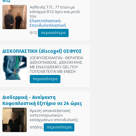
Θ12
Ασθενής Τ.Π., 77 ετών με
κάταγμα Θ12 πριν και μετά
την
Ελαστοπλαστική-
Σπονδυλοπλαστική
Θ12
περισσότερα
ΔΙΣΚΟΠΛΑΣΤΙΚΗ (discogel) ΟΣΦΥΟΣ
(ΟΣΦΥΟΙΣΧΙΑΛΓΙΑ) - ΘΕΡΑΠΕΙΑ
ΔΙΣΚΟΠΑΘΕΙΑΣ, ΔΙΣΚΟΚΗΛΗΣ
ΜΕ ΕΝΔΟΔΙΣΚΙΚΟ GEL ΠΟΥ
ΤΟΠΟΘΕΤΕΙΤΑΙ ΜΕ ΕΝΕΣΗ
περισσότερα
Διαδερμική - Αναίμακτη
Κυφοπλαστική Εξιτήριο σε 24 ώρες
Άμεση αποκατάσταση
οστεοπορωτικών
καταγμάτων σπονδυλικής
στήλης
περισσότερα