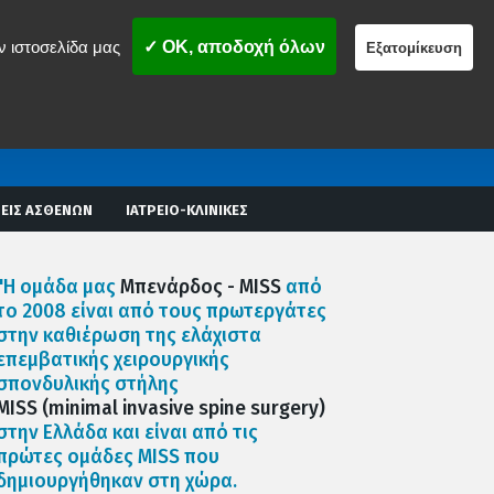
ν ιστοσελίδα μας
✓ OK, αποδοχή όλων
Εξατομίκευση
ΕΙΣ ΑΣΘΕΝΩΝ
ΙΑΤΡΕΙΟ-ΚΛΙΝΙΚΕΣ
"Η ομάδα μας
Μπενάρδος - MISS
από
το 2008 είναι από τους πρωτεργάτες
στην καθιέρωση της ελάχιστα
επεμβατικής χειρουργικής
σπονδυλικής στήλης
MISS (minimal invasive spine surgery)
στην Ελλάδα και είναι από τις
πρώτες ομάδες MISS που
δημιουργήθηκαν στη χώρα.