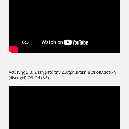
Ασθενής Σ.Β. 2 έτη μετά την Διατρηματική Δισκοπλαστική
(discogel) Ο3-Ο4 (ΔΕ)