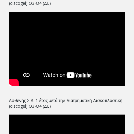
(discogel) Ο3-Ο4 (ΔΕ)
Ασθενής Σ.Β. 1 έτος μετά την Διατρηματική Δισκοπλαστική
(discogel) Ο3-Ο4 (ΔΕ)