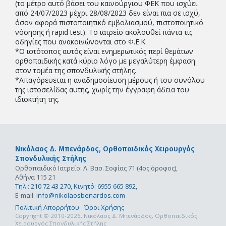
(το μέτρο αυτό βάσει του καινούργιου ΦΕΚ που ισχύει
από 24/07/2023 μέχρι 28/08/2023 δεν είναι πια σε ισχύ,
όσον αφορά πιστοποιητικό εμβολιασμού, πιστοποιητικό
νόσησης ή rapid test). Το ιατρείο ακολουθεί πάντα τις
οδηγίες που ανακοινώνονται στο Φ.Ε.Κ.
*Ο ιστότοπος αυτός είναι ενημερωτικός περί θεμάτων
ορθοπαιδικής κατά κύριο λόγο με μεγαλύτερη έμφαση
στον τομέα της σπονδυλικής στήλης.
*Απαγόρευεται η αναδημοσίευση μέρους ή του συνόλου
της ιστοσελίδας αυτής, χωρίς την έγγραφη άδεια του
ιδιοκτήτη της.
Νικόλαος Δ. Μπενάρδος,
Ορθοπαιδικός Χειρουργός
Σπονδυλικής Στήλης
Ορθοπαιδικό Ιατρείο: Λ. Βασ. Σοφίας 71 (4ος όροφος),
Αθήνα 115 21
Τηλ.: 210 72 43 270,
Κινητό: 6955 665 892,
E-mail:
info@nikolaosbenardos.com
Πολιτική Απορρήτου
Όροι Χρήσης
Copyright © 2010-2026, Νικόλαος Δ. Μπενάρδος, Ορθοπαιδικός
Χειρουργός Σπονδυλικής Στήλης