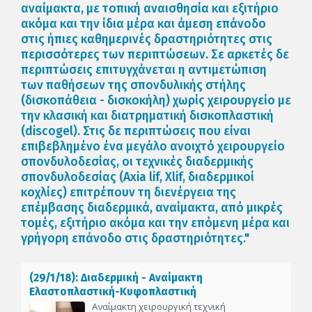
αναίμακτα, με τοπική αναισθησία και εξιτήριο
ακόμα και την ίδια μέρα και άμεση επάνοδο
στις ήπιες καθημερινές δραστηριότητες στις
περισσότερες των περιπτώσεων. Σε αρκετές δε
περιπτώσεις επιτυγχάνεται η αντιμετώπιση
των παθήσεων της σπονδυλικής στήλης
(δισκοπάθεια - δισκοκήλη) χωρίς χειρουργείο με
την κλασική και διατρηματική δισκοπλαστική
(discogel). Στις δε περιπτώσεις που είναι
επιβεβλημένο ένα μεγάλο ανοιχτό χειρουργείο
σπονδυλοδεσίας, οι τεχνικές διαδερμικής
σπονδυλοδεσίας (Axia lif, Xlif, διαδερμικοί
κοχλίες) επιτρέπουν τη διενέργεια της
επέμβασης διαδερμικά, αναίμακτα, από μικρές
τομές, εξιτήριο ακόμα και την επόμενη μέρα και
γρήγορη επάνοδο στις δραστηριότητες."
(29/1/18): Διαδερμική - Αναίμακτη
Ελαστοπλαστική-Κυφοπλαστική
Αναίμακτη χειρουργική τεχνική