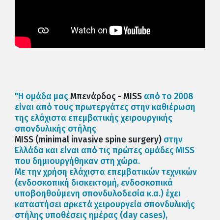
"Η ομάδα μας
Μπενάρδος - MISS
από το 2008
είναι από τους πρωτεργάτες στην καθιέρωση
της ελάχιστα επεμβατικής χειρουργικής
σπονδυλικής στήλης
MISS (minimal invasive spine surgery)
στην
Ελλάδα και είναι από τις πρώτες ομάδες MISS
που δημιουργήθηκαν στη χώρα.
Με την χρήση ελάχιστα επεμβατικών τεχνικών
(ενδοσκοπική δισκεκτομή, ενδοσκοπικά
υποβοηθούμενη σπονδυλοδεσία κ.α.) έχει
καταστήσει αρκετά χειρουργεία σπονδυλικής
στήλης υποθέσεις ημέρας (day cases),