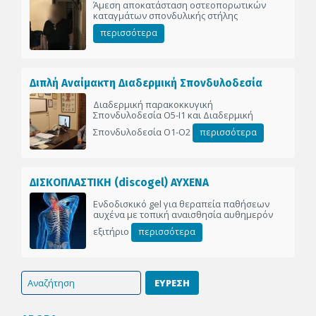
Άμεση αποκατάσταση οστεοπορωτικών
καταγμάτων σπονδυλικής στήλης
περισσότερα
Διπλή Αναίμακτη Διαδερμική Σπονδυλοδεσία
Διαδερμική παρακοκκυγική
Σπονδυλοδεσία Ο5-Ι1 και Διαδερμική
Σπονδυλοδεσία Ο1-Ο2
περισσότερα
ΔΙΣΚΟΠΛΑΣΤΙΚΗ (discogel) ΑΥΧΕΝΑ
Ενδοδισκικό gel για θεραπεία παθήσεων
αυχένα με τοπική αναισθησία αυθημερόν
εξιτήριο
περισσότερα
ΕΥΡΕΣΗ