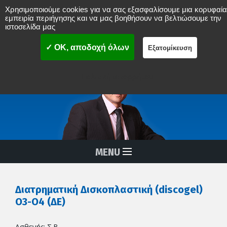
Χρησιμοποιούμε cookies για να σας εξασφαλίσουμε μια κορυφαία
Νικόλαος Δ. Μπενάρδος
εμπειρία περιήγησης και να μας βοηθήσουν να βελτιώσουμε την
ιστοσελίδα μας
ΟΡΘΟΠAIΔΙΚΟΣ ΧΕΙΡΟΥΡΓΟΣ
ΣΠΟΝΔΥΛΙΚΗΣ ΣΤΗΛΗΣ
MISS
(Ελάχιστα επεμβατική χειρουργική σπονδυλικής στήλης)
✓ OK, αποδοχή όλων
Εξατομίκευση
Διαδερμικές Αναίμακτες Επεμβάσεις Σπονδυλικής Στήλης
Πολιτική απορρήτου
MENU
Διατρηματική Δισκοπλαστική (discogel)
Ο3-Ο4 (ΔΕ)
Ασθενής: Σ.Β.