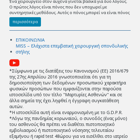
Ένα χειρουργείο στον αυχένα γίνεται βασικά για δύο λόγους.
Ο πρώτος λόγος είναι πόνος που δεν υποχωρεί με
συντηρητικές μεθόδους. Αυτός ο πόνος μπορεί να είναι πόνος
περισσότερα
ΕΠΙΚΟΙΝΩΝΙΑ
MISS – Ελάχιστα επεμβατική χειρουργική σπονδυλικής
στήλης
*Σύμφωνα με τις διατάξεις του Κανονισμού (EE) 2016/679
της 27ης Απριλίου 2016 γνωστοποιείται ότι για τη
δημοσιοποίηση των δεδομένων προσωπικού χαρακτήρα
φυσικών προσώπων που εμφανίζονται στην παρούσα
ιστοσελίδα υπό τον τίτλο "Μαρτυρίες Ασθενών" και σε
άλλα σημεία της έχει ληφθεί η έγγραφη συγκατάθεση
αυτών.
*Η ιστοσελίδα αυτή είναι εναρμονισμένη με το G.D.P.R.
*Λόγω της πανδημίας κορωναϊού, ο συνοδός (ένας μόνο)
του ασθενούς θα πρέπει να διαθέτει πιστοποιητικό
εμβολιασμού ή πιστοποιητικό νόσησης τελευταίου
εξαμήνου ή rapid test 48ώρου για να εισέλθει στο ιατρείο