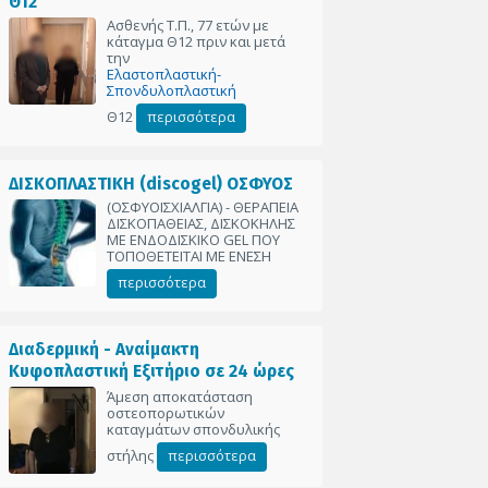
Θ12
Ασθενής Τ.Π., 77 ετών με
κάταγμα Θ12 πριν και μετά
_
την
Ελαστοπλαστική-
Σπονδυλοπλαστική
Θ12
περισσότερα
ΔΙΣΚΟΠΛΑΣΤΙΚΗ (discogel) ΟΣΦΥΟΣ
(ΟΣΦΥΟΙΣΧΙΑΛΓΙΑ) - ΘΕΡΑΠΕΙΑ
ΔΙΣΚΟΠΑΘΕΙΑΣ, ΔΙΣΚΟΚΗΛΗΣ
ΜΕ ΕΝΔΟΔΙΣΚΙΚΟ GEL ΠΟΥ
ΤΟΠΟΘΕΤΕΙΤΑΙ ΜΕ ΕΝΕΣΗ
περισσότερα
Διαδερμική - Αναίμακτη
Κυφοπλαστική Εξιτήριο σε 24 ώρες
Άμεση αποκατάσταση
οστεοπορωτικών
καταγμάτων σπονδυλικής
στήλης
περισσότερα