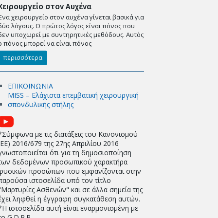
Χειρουργείο στον Αυχένα
Ένα χειρουργείο στον αυχένα γίνεται βασικά για
δύο λόγους. Ο πρώτος λόγος είναι πόνος που
δεν υποχωρεί με συντηρητικές μεθόδους. Αυτός
ο πόνος μπορεί να είναι πόνος
περισσότερα
ΕΠΙΚΟΙΝΩΝΙΑ
MISS – Ελάχιστα επεμβατική χειρουργική
σπονδυλικής στήλης
*Σύμφωνα με τις διατάξεις του Κανονισμού
(EE) 2016/679 της 27ης Απριλίου 2016
γνωστοποιείται ότι για τη δημοσιοποίηση
των δεδομένων προσωπικού χαρακτήρα
φυσικών προσώπων που εμφανίζονται στην
παρούσα ιστοσελίδα υπό τον τίτλο
"Μαρτυρίες Ασθενών" και σε άλλα σημεία της
έχει ληφθεί η έγγραφη συγκατάθεση αυτών.
*Η ιστοσελίδα αυτή είναι εναρμονισμένη με
το G.D.P.R.