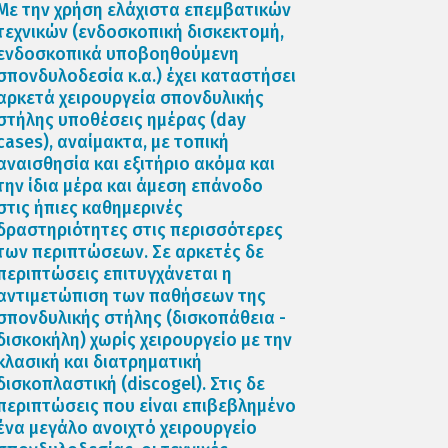
Με την χρήση ελάχιστα επεμβατικών
τεχνικών (ενδοσκοπική δισκεκτομή,
ενδοσκοπικά υποβοηθούμενη
σπονδυλοδεσία κ.α.) έχει καταστήσει
αρκετά χειρουργεία σπονδυλικής
στήλης υποθέσεις ημέρας (day
cases), αναίμακτα, με τοπική
αναισθησία και εξιτήριο ακόμα και
την ίδια μέρα και άμεση επάνοδο
στις ήπιες καθημερινές
δραστηριότητες στις περισσότερες
των περιπτώσεων. Σε αρκετές δε
περιπτώσεις επιτυγχάνεται η
αντιμετώπιση των παθήσεων της
σπονδυλικής στήλης (δισκοπάθεια -
δισκοκήλη) χωρίς χειρουργείο με την
κλασική και διατρηματική
δισκοπλαστική (discogel). Στις δε
περιπτώσεις που είναι επιβεβλημένο
ένα μεγάλο ανοιχτό χειρουργείο