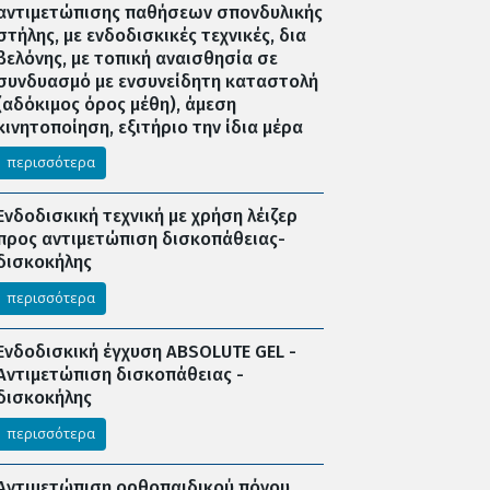
αντιμετώπισης παθήσεων σπονδυλικής
στήλης, με ενδοδισκικές τεχνικές, δια
βελόνης, με τοπική αναισθησία σε
συνδυασμό με ενσυνείδητη καταστολή
(αδόκιμος όρος μέθη), άμεση
κινητοποίηση, εξιτήριο την ίδια μέρα
περισσότερα
Ενδοδισκική τεχνική με χρήση λέιζερ
προς αντιμετώπιση δισκοπάθειας-
δισκοκήλης
περισσότερα
Ενδοδισκική έγχυση ABSOLUTE GEL -
Αντιμετώπιση δισκοπάθειας -
δισκοκήλης
περισσότερα
Αντιμετώπιση ορθοπαιδικού πόνου