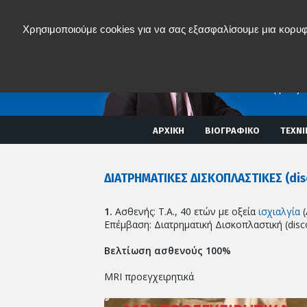
Χρησιμοποιούμε cookies για να σας εξασφαλίσουμε μια κορυφ
Νικόλα
ΟΡΘΟΠAIΔΙΚ
ΣΠΟΝΔΥΛΙΚΗ
MISS
(Ελάχιστα επ
Διαδερμικές 
ΑΡΧΙΚΗ
ΒΙΟΓΡΑΦΙΚΟ
ΤΕΧΝΙ
ΔΙΑΤΡΗΜΑΤΙΚΕΣ ΔΙΣΚΟΠΛΑΣΤΙΚΕΣ (dis
1.
Ασθενής: Τ.Α., 40 ετών με οξεία
ισχιαλγία
(
Επέμβαση: Διατρηματική Δισκοπλαστική (disco
Βελτίωση ασθενούς 100%
MRI προεγχειρητικά