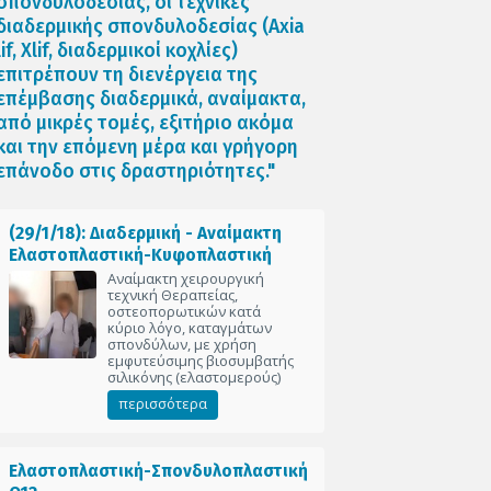
σπονδυλοδεσίας, οι τεχνικές
διαδερμικής σπονδυλοδεσίας (Axia
lif, Xlif, διαδερμικοί κοχλίες)
επιτρέπουν τη διενέργεια της
επέμβασης διαδερμικά, αναίμακτα,
από μικρές τομές, εξιτήριο ακόμα
και την επόμενη μέρα και γρήγορη
επάνοδο στις δραστηριότητες."
(29/1/18): Διαδερμική - Αναίμακτη
Ελαστοπλαστική-Κυφοπλαστική
Αναίμακτη χειρουργική
τεχνική Θεραπείας,
οστεοπορωτικών κατά
κύριο λόγο, καταγμάτων
σπονδύλων, με χρήση
εμφυτεύσιμης βιοσυμβατής
σιλικόνης (ελαστομερούς)
περισσότερα
Ελαστοπλαστική-Σπονδυλοπλαστική