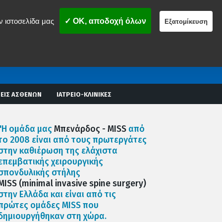
ν ιστοσελίδα μας
✓ OK, αποδοχή όλων
Εξατομίκευση
ΕΙΣ ΑΣΘΕΝΩΝ
ΙΑΤΡΕΙΟ-ΚΛΙΝΙΚΕΣ
"Η ομάδα μας
Μπενάρδος - MISS
από
το 2008 είναι από τους πρωτεργάτες
στην καθιέρωση της ελάχιστα
επεμβατικής χειρουργικής
σπονδυλικής στήλης
MISS (minimal invasive spine surgery)
στην Ελλάδα και είναι από τις
πρώτες ομάδες MISS που
δημιουργήθηκαν στη χώρα.