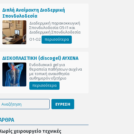
Διπλή Αναίμακτη Διαδερμική
Σπονδυλοδεσία
Διαδερμική παρακοκκυγική
Σπονδυλοδεσία Ο5-Ι1 και
Διαδερμική Σπονδυλοδεσία
Ο1-Ο2
περισσότερα
ΔΙΣΚΟΠΛΑΣΤΙΚΗ (discogel) ΑΥΧΕΝΑ
Ενδοδισκικό gel για
θεραπεία παθήσεων αυχένα
με τοπική αναισθησία
αυθημερόν εξιτήριο
περισσότερα
ΕΥΡΕΣΗ
ΑΡΘΡΑ
Χωρίς χειρουργείο τεχνικές