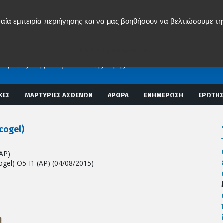
αία εμπειρία περιήγησης και να μας βοηθήσουν να βελτιώσουμε τη
ος Δ. Μπενάρδος
ΟΣ ΧΕΙΡΟΥΡΓΟΣ
Πολιτική απορρήτου
Σ ΣΤΗΛΗΣ
εμβατική χειρουργική σπονδυλικής στήλης)
Αναίμακτες Επεμβάσεις Σπονδυλικής Στήλης
ΚΕΣ
ΜΑΡΤΥΡΙΕΣ ΑΣΘΕΝΩΝ
ΑΡΘΡΑ
ΕΝΗΜΕΡΩΣΗ
ΕΡΩΤΗΣ
cogel)
ΑΡ)
gel) Ο5-Ι1 (ΑΡ) (04/08/2015)